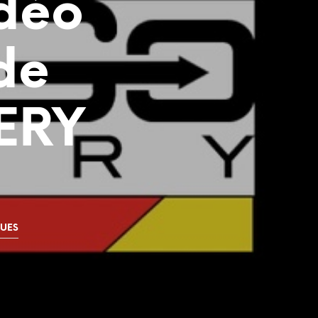
idéo
R
E
P
A
de
N
I
E
R
ERY
E
S
T
V
I
D
E
.
QUES