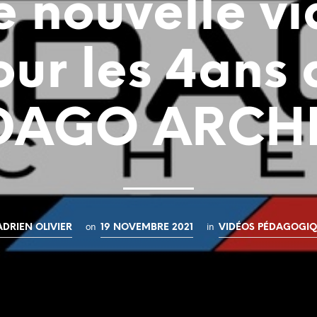
 nouvelle v
our les 4ans 
DAGO ARCH
on
in
ADRIEN OLIVIER
19 NOVEMBRE 2021
VIDÉOS PÉDAGOGI