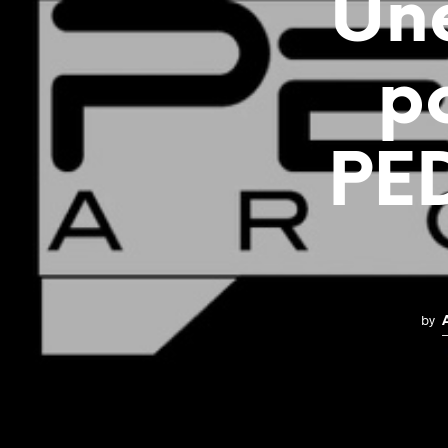
Une
p
PE
by