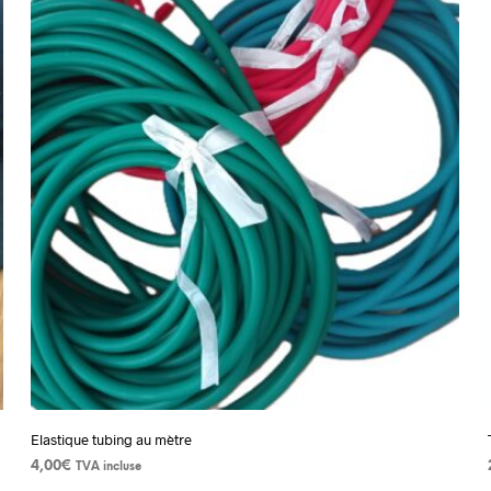
Elastique tubing au mètre
4,00
€
TVA incluse