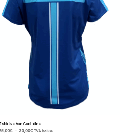
T-shirts « Axe Contrôle »
Plage
25,00
€
–
30,00
€
TVA incluse
de