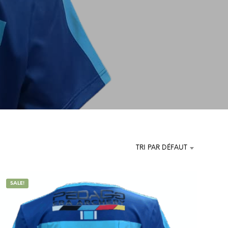
R
E
P
A
N
I
E
R
E
S
T
V
I
D
E
TRI PAR DÉFAUT
.
SALE!