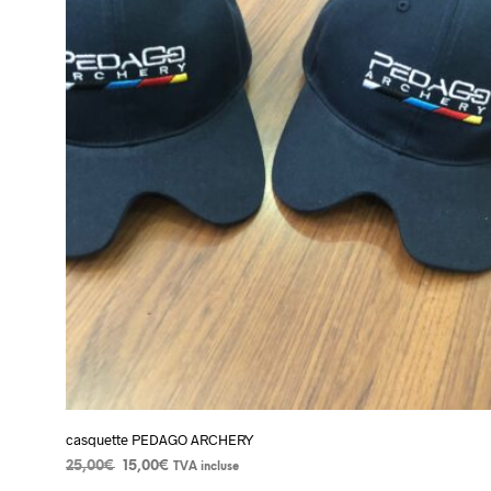
casquette PEDAGO ARCHERY
Le
Le
25,00
€
15,00
€
TVA incluse
prix
prix