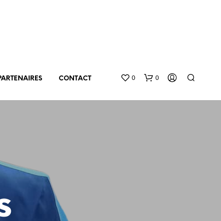
0
0
PARTENAIRES
CONTACT
s
V
O
T