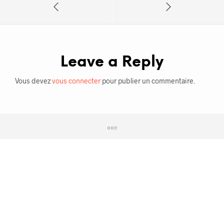
Leave a Reply
Vous devez
vous connecter
pour publier un commentaire.
Plan du site
Mentions Légales
Charte sur le respect de la vie privée
Conditions Générales de Vente
Politique de cookies (UE)