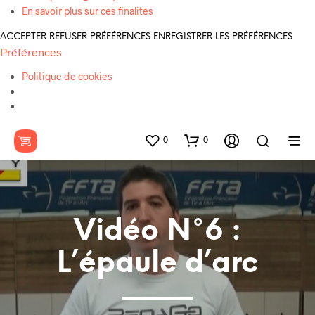
En savoir plus sur ces finalités
ACCEPTER
REFUSER
PRÉFÉRENCES
ENREGISTRER LES PRÉFÉRENCES
Préférences
Politique de cookies
0
0
Vidéo N°6 :
L’épaule d’arc