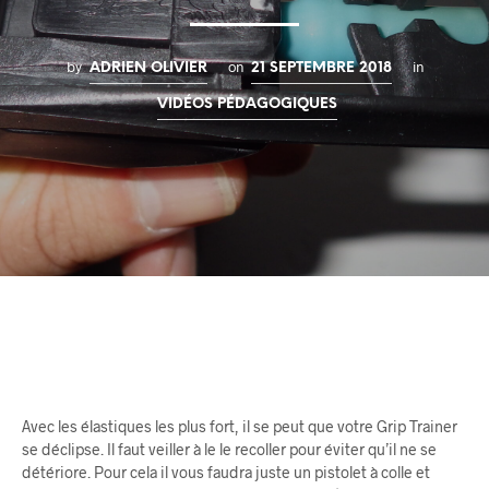
by
on
in
ADRIEN OLIVIER
21 SEPTEMBRE 2018
VIDÉOS PÉDAGOGIQUES
Avec les élastiques les plus fort, il se peut que votre Grip Trainer
se déclipse. Il faut veiller à le le recoller pour éviter qu’il ne se
détériore. Pour cela il vous faudra juste un pistolet à colle et